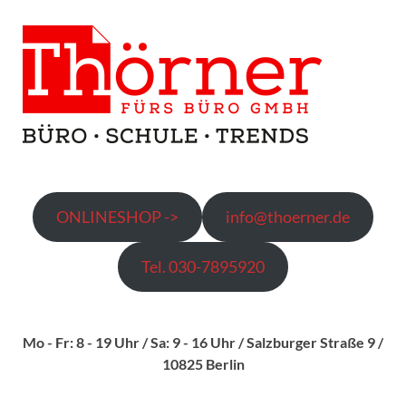
Thö
Ladengeschä
und
fürs
Lieferservic
Bürobedarf
und
Bür
Schulbedarf
für
Gm
gewerbliche
und private
ONLINESHOP ->
info@thoerner.de
Verbrauche
Tel. 030-7895920
Mo - Fr: 8 - 19 Uhr / Sa: 9 - 16 Uhr
/ Salzburger Straße 9 /
10825 Berlin