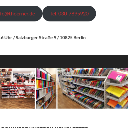
nfo@thoerner.de
Tel. 030-7895920
H
erbliche und private Verbraucher
 16 Uhr
/ Salzburger Straße 9 / 10825 Berlin