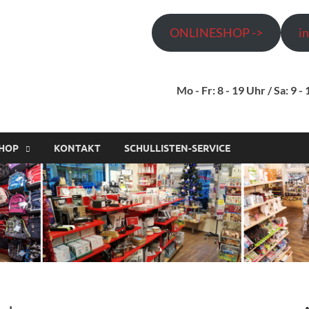
ONLINESHOP ->
i
Thörner fürs Büro Gmb
Ladengeschäft und Lieferservice! Bürobedarf und Schulbedarf für gew
Mo - Fr: 8 - 19 Uhr / Sa: 9 -
HOP
KONTAKT
SCHULLISTEN-SERVICE