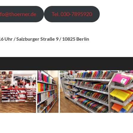
nfo@thoerner.de
Tel. 030-7895920
H
erbliche und private Verbraucher
 16 Uhr
/ Salzburger Straße 9 / 10825 Berlin