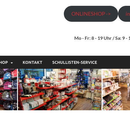
ONLINESHOP ->
i
Thörner fürs Büro Gmb
Ladengeschäft und Lieferservice! Bürobedarf und Schulbedarf für gew
Mo - Fr: 8 - 19 Uhr / Sa: 9 -
HOP
KONTAKT
SCHULLISTEN-SERVICE